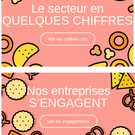
Le secteur en
QUELQUES CHIFFRES
Voir les chiffres clés
Nos entreprises
S’ENGAGENT
Lire les engagements