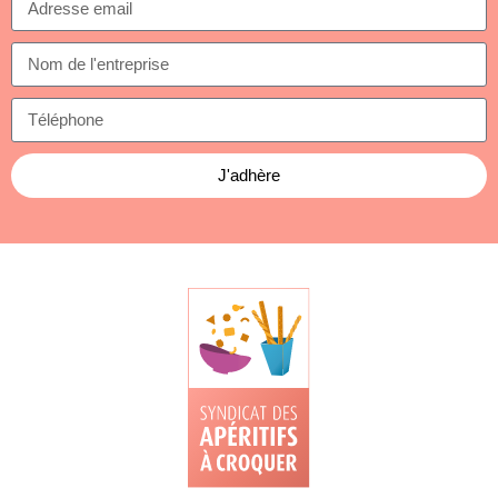
J'adhère