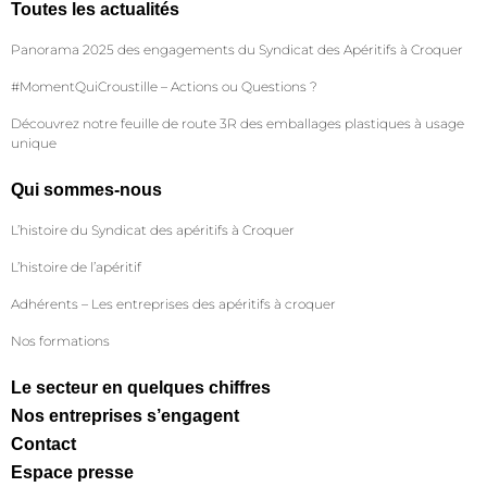
Toutes les actualités
Panorama 2025 des engagements du Syndicat des Apéritifs à Croquer
#MomentQuiCroustille – Actions ou Questions ?
Découvrez notre feuille de route 3R des emballages plastiques à usage
unique
Qui sommes-nous
L’histoire du Syndicat des apéritifs à Croquer
L’histoire de l’apéritif
Adhérents – Les entreprises des apéritifs à croquer
Nos formations
Le secteur en quelques chiffres
Nos entreprises s’engagent
Contact
Espace presse